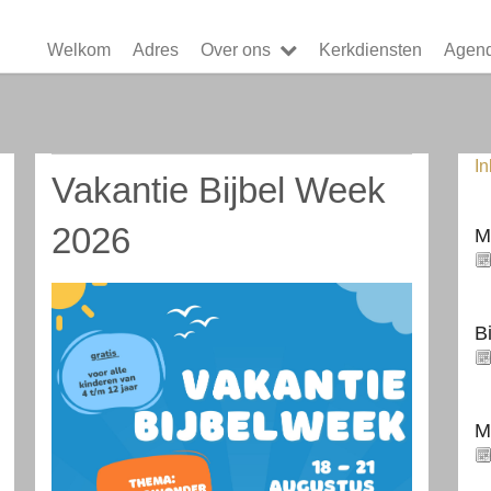
Welkom
Adres
Over ons
Kerkdiensten
Agen
I
Vakantie Bijbel Week
2026
M
B
M