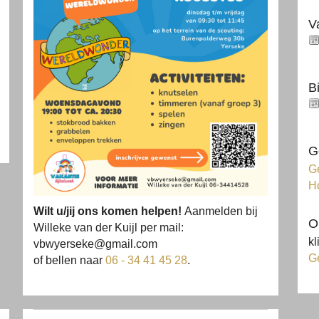
V
B
G
Ge
H
Wilt u/jij ons komen helpen!
Aanmelden bij
O
Willeke van der Kuijl per mail:
kl
vbwyerseke@gmail.com
G
of bellen naar
06 - 34 41 45 28
.