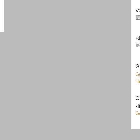
V
B
G
Ge
H
O
kl
G