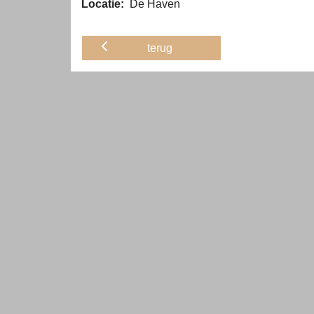
Locatie:
De Haven
terug