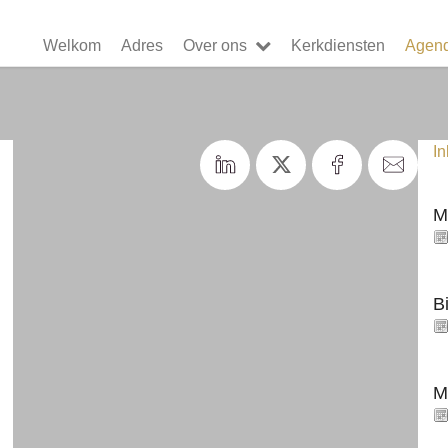
Welkom
Adres
Over ons
Kerkdiensten
Agen
I
M
B
M