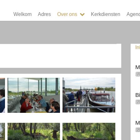
Welkom
Adres
Over ons
Kerkdiensten
Agen
I
M
B
M