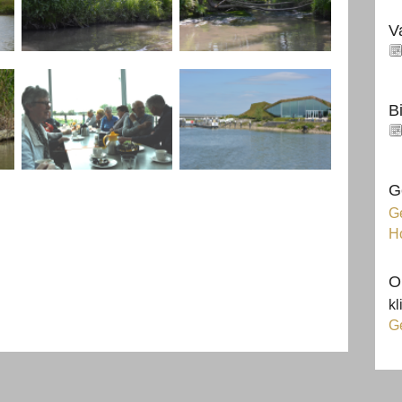
V
B
G
Ge
H
O
kl
G