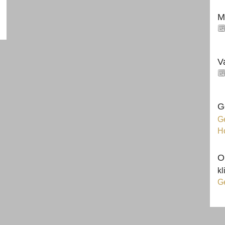
M
V
G
Ge
H
O
kl
G