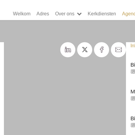
Welkom
Adres
Over ons
Kerkdiensten
Agen
I
B
M
B