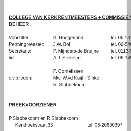
COLLEGE VAN KERKRENTMEESTERS + COMMISSIE 
BEHEER
Voorzitter:
B. Hoogerland
tel. 06-5
Penningmeester:
J.W. Bol
tel. 06-5
Secretaris:
P. Mijnders-de Bruijne
tel. 0113
lid:
A.J. Steketee
tel. 06-1
P. Cornelissen
c.v.b.leden:
Mw. W.vd Kuijl - Sinke
R. Slabbekoorn
PREEKVOORZIENER
P.Slabbekoorn en R Slabbekoorn
Kerkhoekstraat 33
tel. 06-20680397