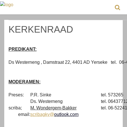
KERKENRAAD
PREDIKANT:
Ds Westerneng , Damstraat 22, 4401 AD Yerseke tel. 06
MODERAMEN:
Preses:
P.R. Sinke
tel. 573265
Ds. Westerneng
tel. 0643771
scriba;
M. Wondergem-Bakker
tel. 06-5224
email:
scribagky@
outlook.com