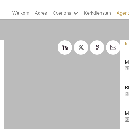
Welkom
Adres
Over ons
Kerkdiensten
Agen
I
M
B
M