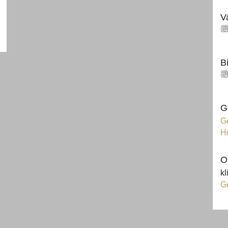
V
B
G
Ge
H
O
kl
G