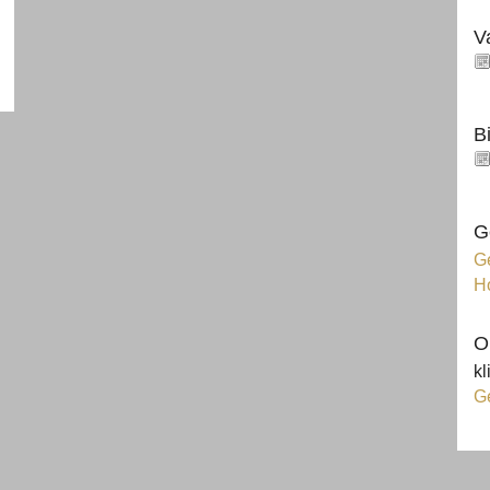
V
B
G
Ge
H
O
kl
G