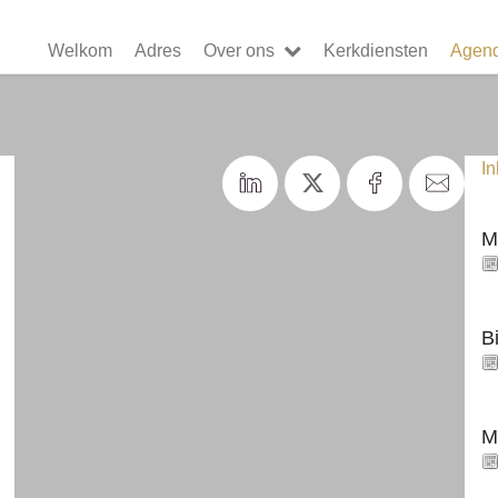
Welkom
Adres
Over ons
Kerkdiensten
Agen
I
M
B
M