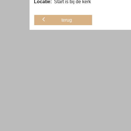
Locatie:
Start is bij de kerk
terug