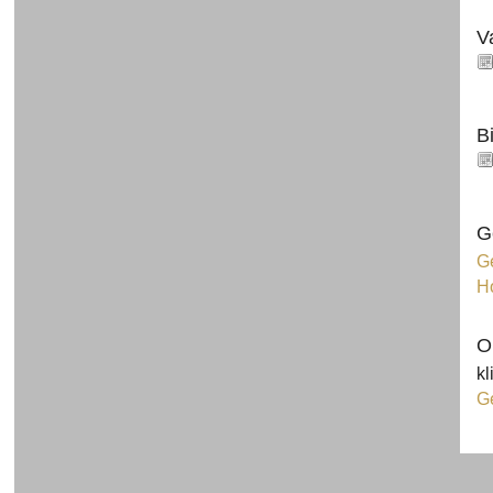
V
B
G
Ge
H
O
kl
G