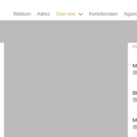
Welkom
Adres
Over ons
Kerkdiensten
Agen
I
M
B
M